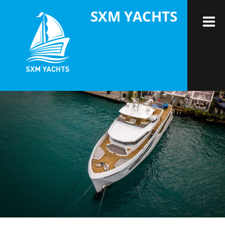
Skip
SXM YACHTS
to
M
content