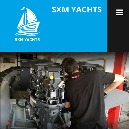
Skip
SXM YACHTS
to
M
content