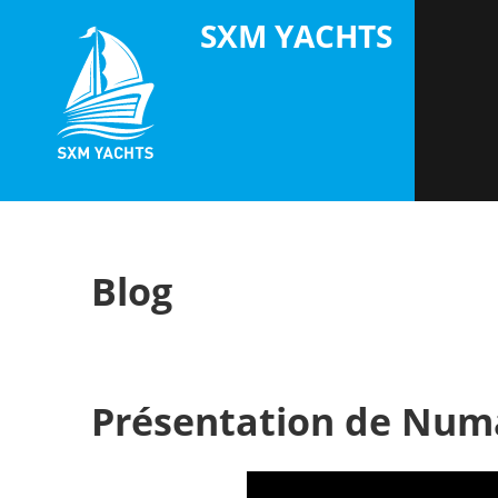
Skip
SXM YACHTS
to
content
Blog
Présentation de Num